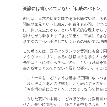
楽譜には書かれていない「伝統のバトン」
例えば、日本の伝統芸能である歌舞伎や能、ある
関係や家元という仕組みが何百年もの間、非常に
に「偉い先生だから」という形式的な理由からで
削りながら磨き上げてきた知恵や、言葉にできな
形で次の世代へ手渡していくための極めて合理的
この考え方は、西洋のクラシック音楽にも全く同
ノやヴァイオリン、あるいは指揮法を学ぶ人々が
先生はさらに誰から学んだのか」という系譜を驚
書き残すことのできない本質的な要素が、そこに
「この一音を、どのような響きで空間に放つべき
「音が消えたあとの沈黙を、どう表現するのか」
「お客様の前に立つとき、どのような心で舞台に
こうした芸術の本質は、どれほど優れた教科書や
せん。長い時間をかけ、師匠の背中を見つめ、と