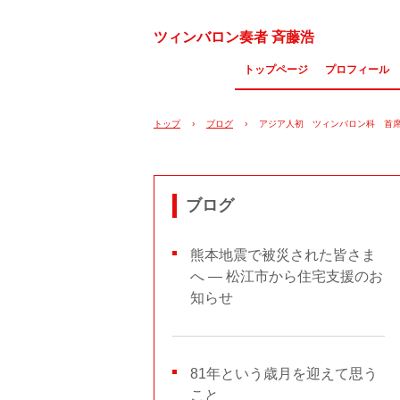
ツィンバロン奏者 斉藤浩
トップページ
プロフィール
トップ
›
ブログ
›
アジア人初 ツィンバロン科 首席
ブログ
熊本地震で被災された皆さま
へ ― 松江市から住宅支援のお
知らせ
81年という歳月を迎えて思う
こと