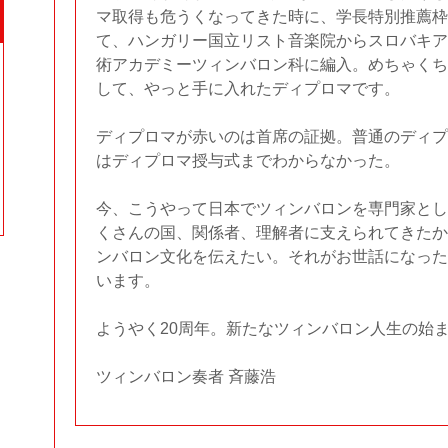
マ取得も危うくなってきた時に、学長特別推薦枠
て、ハンガリー国立リスト音楽院からスロバキア
術アカデミーツィンバロン科に編入。めちゃくち
して、やっと手に入れたディプロマです。
ディプロマが赤いのは首席の証拠。普通のディプ
はディプロマ授与式までわからなかった。
今、こうやって日本でツィンバロンを専門家とし
くさんの国、関係者、理解者に支えられてきたか
ンバロン文化を伝えたい。それがお世話になった
います。
ようやく20周年。新たなツィンバロン人生の始
ツィンバロン奏者 斉藤浩