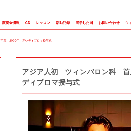
演奏会情報
CD
レッスン
活動記録
留学した国
お問い合わせ
ツ
卒業 2006年 赤いディプロマ授与式
アジア人初 ツィンバロン科 首席
ディプロマ授与式