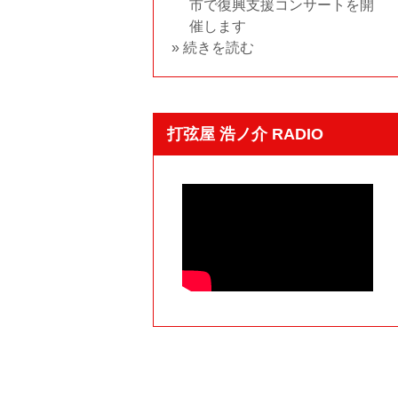
市で復興支援コンサートを開
催します
» 続きを読む
打弦屋 浩ノ介 RADIO