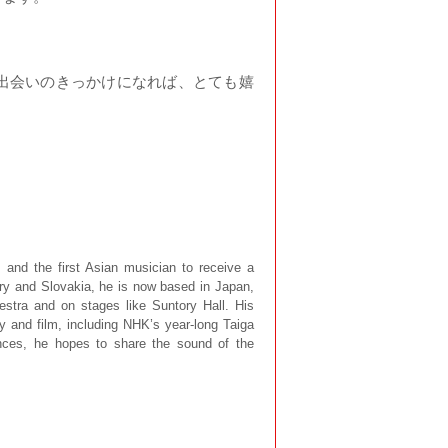
出会いのきっかけになれば、とても嬉
and the first Asian musician to receive a
ry and Slovakia, he is now based in Japan,
tra and on stages like Suntory Hall. His
 and film, including NHK’s year-long Taiga
ces, he hopes to share the sound of the