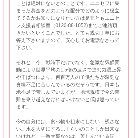
ことは絶対にないとのことです。ユニセフに集
まった募金をどのような配分でどのように役立
ててるかお知りになりたい方は是非ともユニセ
フ支援者相談室（0120-88-1052)までご連絡頂
きたいということでした。とても親切丁寧にお
答え下さいますので、安心してお電話なさって
下さい。
それと、今、戦時下だけでなく、急激な気候変
動により世界平均の1.5倍の速さで進む気温上昇
や干ばつにより、何百万人の子供たちが深刻な
食糧不足に苦しんでいるのだそうです。日本も
米不足で苦しんでいますが、地球規模で今の苦
難を乗り越えなければいけないと僕は思ってい
ます。
今の自分には、食べ物を粗末にしない、残さな
い。水を大切にする…くらいのことしか出来な
いけれど、一番大事なのは、苦しんでいる国、